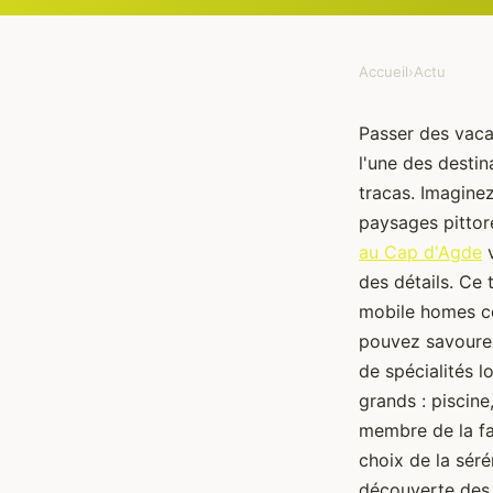
Accueil
›
Actu
Passer des vacan
l'une des destin
tracas. Imaginez
paysages pittor
au Cap d'Agde
v
des détails. Ce
mobile homes co
pouvez savourer
de spécialités l
grands : piscine
membre de la fa
choix de la séré
découverte des 