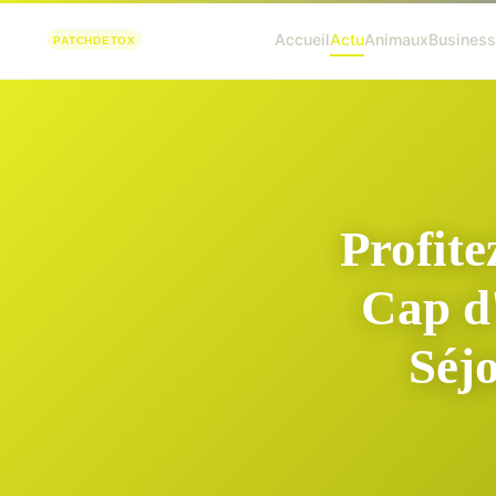
Accueil
Actu
Animaux
Busines
Profite
Cap d
Séj