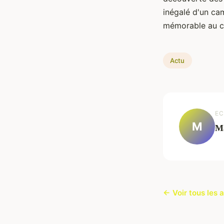
inégalé d'un cam
mémorable au cœ
Actu
EC
M
M
← Voir tous les a