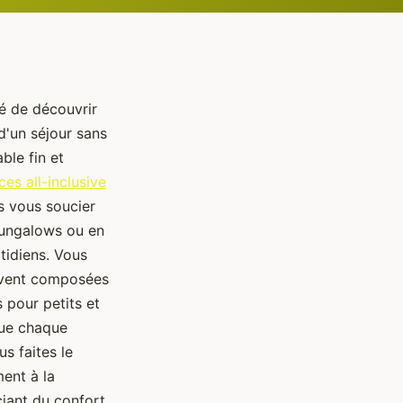
té de découvrir
 d'un séjour sans
ble fin et
es all-inclusive
s vous soucier
bungalows ou en
tidiens. Vous
ouvent composées
 pour petits et
que chaque
s faites le
ment à la
ciant du confort