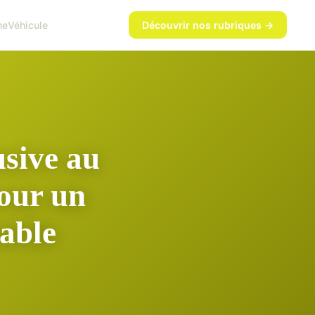
me
Véhicule
Découvrir nos rubriques →
usive au
our un
able