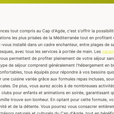
ces tout compris au Cap d'Agde, c'est s'offrir la possibili
ations les plus prisées de la Méditerranée tout en profitant
-vous installé dans un cadre enchanteur, entre plages de sa
esques, avec tous les services à portée de main. Les
vacanc
ous permettent de profiter pleinement de votre séjour san
 type de séjour comprend généralement l'hébergement en 
nfortables, tous équipés pour répondre à vos besoins quo
 une cuisine variée grâce aux formules repas incluses, s
ocales. De plus, vous aurez accès à de nombreuses activités
, clubs pour enfants et animations en soirée, garantissant 
mille trouve son bonheur. En optant pour cette formule, vou
nité et de la détente. Vous pourrez vous consacrer entière
trésors naturels et culturels du Cap d'Agde, tout en bénéfi