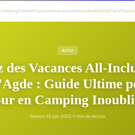
s
Camping
Famille
Finance
Immo
Loisirs
Maison
Mode
Santé
Tech
Touris
ACTU
z des Vacances All-Incl
'Agde : Guide Ultime p
our en Camping Inoubli
Manon
•
10 juin 2025
•
1 min de lecture